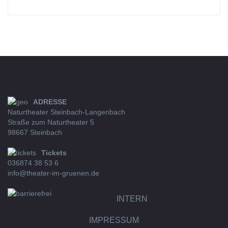
ADRESSE
Naturtheater Steinbach-Langenbach
Straße zum Naturtheater 5
98667 Steinbach
Tickets
036874 38 53 6
info@theater-im-gruenen.de
INTERN
IMPRESSUM