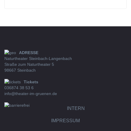
ADRESSE
Naturtheater Steinbach-Langenbach
Straße zum Naturtheater 5
98667 Steinbach
Tickets
036874 38 53 6
info@theater-im-gruenen.de
INTERN
IMPRESSUM