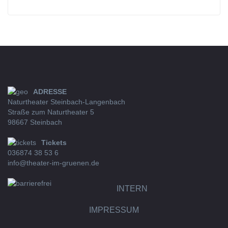
ADRESSE
Naturtheater Steinbach-Langenbach
Straße zum Naturtheater 5
98667 Steinbach
Tickets
036874 38 53 6
info@theater-im-gruenen.de
INTERN
IMPRESSUM