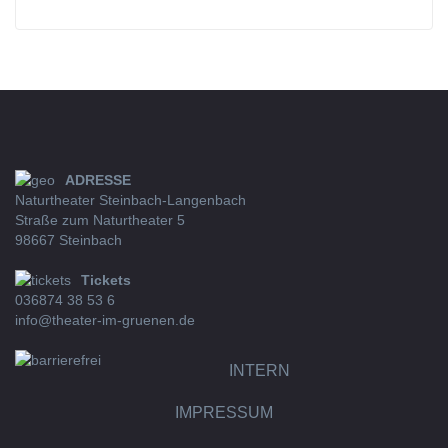
ADRESSE
Naturtheater Steinbach-Langenbach
Straße zum Naturtheater 5
98667 Steinbach
Tickets
036874 38 53 6
info@theater-im-gruenen.de
INTERN
IMPRESSUM